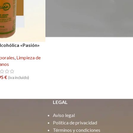
lcohólica «Pasión»
porales
,
Limpieza de
anos
95
€
(iva incluido)
LEGAL
Aviso legal
Política de privacidad
Términos y condiciones