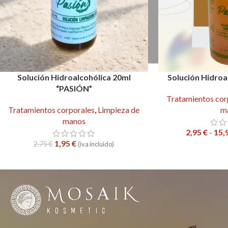
Solución Hidroalcohólica 20ml
Solución Hidroa
“PASIÓN”
Tratamientos cor
Tratamientos corporales
,
Limpieza de
m
manos
2,95
€
-
15,
1,95
€
2,75
€
(iva incluido)