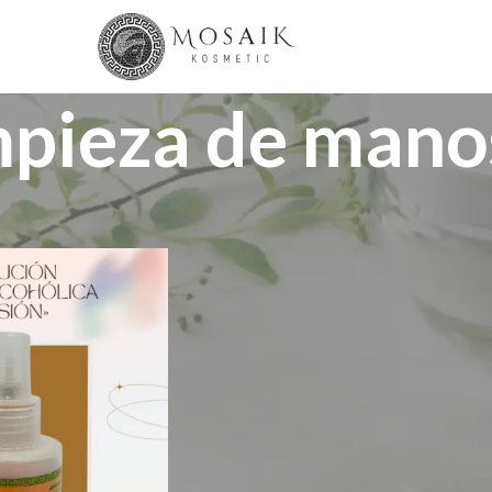
mpieza de mano
Show
9
12