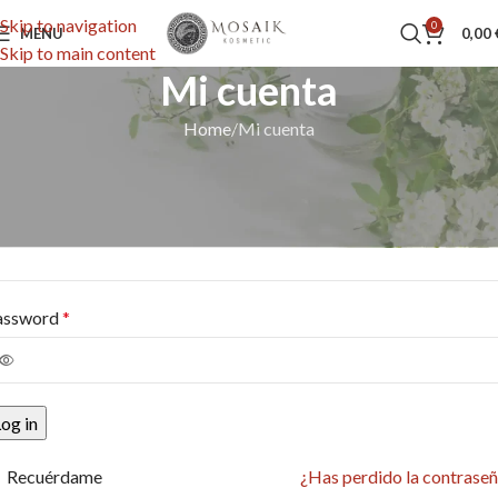
Skip to navigation
0
MENU
0,00
Skip to main content
Mi cuenta
Home
Mi cuenta
cceder
mbre de usuario o correo electrónico
*
assword
*
og in
Recuérdame
¿Has perdido la contrase