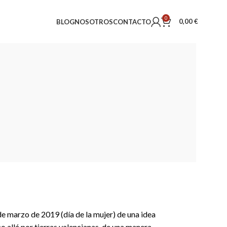
0
0,00
€
BLOG
NOSOTROS
CONTACTO
de marzo de 2019 (día de la mujer) de una idea
o allá por tierras valencianas, de una manera