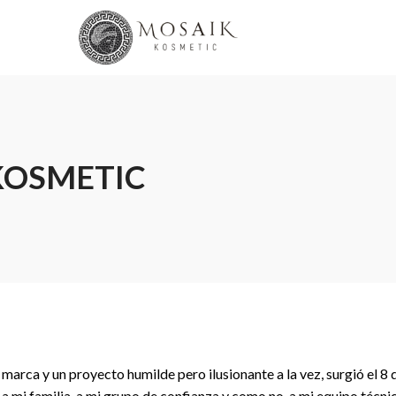
KOSMETIC
marca y un proyecto humilde pero ilusionante a la vez, surgió el 8 
a mi familia, a mi grupo de confianza y como no, a mi equipo técnic