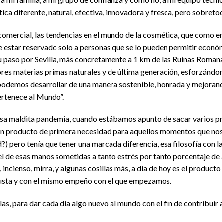
ica diferente, natural, efectiva, innovadora y fresca, pero sobreto
omercial, las tendencias en el mundo de la cosmética, que como en 
ce estar reservado solo a personas que se lo pueden permitir eco
u paso por Sevilla, más concretamente a 1 km de las Ruinas Romanas
res materias primas naturales y de última generación, esforzándono
 podemos desarrollar de una manera sostenible, honrada y mejoran
rtenece al Mundo”.
a maldita pandemia, cuando estábamos apunto de sacar varios pr
lgún producto de primera necesidad para aquellos momentos que nos
?) pero tenía que tener una marcada diferencia, esa filosofía con 
iel de esas manos sometidas a tanto estrés por tanto porcentaje de 
, incienso, mirra, y algunas cosillas más, a día de hoy es el product
 gusta y con el mismo empeño con el que empezamos.
s, para dar cada día algo nuevo al mundo con el fin de contribuir a