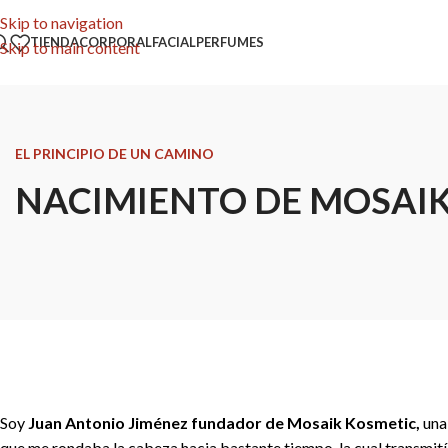
Skip to navigation
TIENDA
CORPORAL
FACIAL
PERFUMES
Skip to main content
EL PRINCIPIO DE UN CAMINO
NACIMIENTO DE MOSAI
Soy
Juan Antonio Jiménez
fundador de Mosaik Kosmetic,
una 
que me rondaba la cabeza hacia bastante tiempo, la cual transmití 