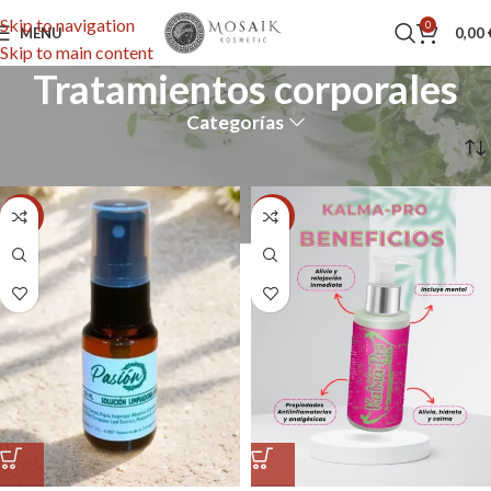
Skip to navigation
0
MENU
0,00
Skip to main content
Tratamientos corporales
Categorías
Inicio
Tratamientos corporales
-29%
-14%