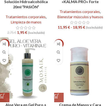
Solución Hidroalcohólica
«KALMA-PRO» Forte
20ml “PASIÓN”
Tratamientos corporales
,
Tratamientos corporales
,
Bienestar músculos y huesos
Limpieza de manos
11,95
€
-
18,95
€
(iva incluido)
1,95
€
2,75
€
(iva incluido)
-16%
-15%
Aloe Vera en Gel Puro +
Crema de Manos y Cara