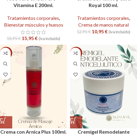
Vitamina E 200ml.
Royal 100 ml.
Tratamientos corporales
,
Tratamientos corporales
,
Bienestar músculos y huesos
Crema de manos natural
10,95
€
12,95
€
(iva incluido)
15,95
€
18,95
€
(iva incluido)
-14%
-25%
Crema con Arnica Plus 100ml.
Cremigel Remodelante