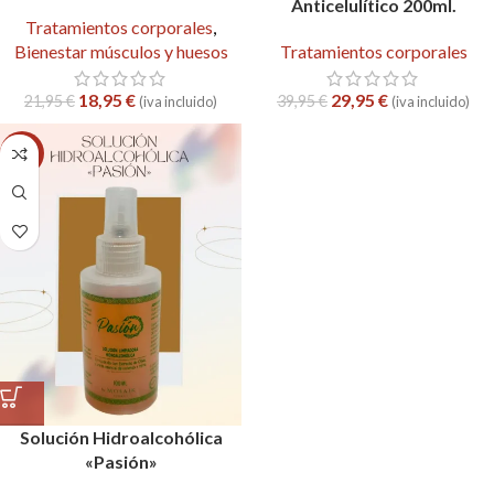
Anticelulítico 200ml.
Tratamientos corporales
,
Bienestar músculos y huesos
Tratamientos corporales
18,95
€
29,95
€
21,95
€
39,95
€
(iva incluido)
(iva incluido)
-34%
Solución Hidroalcohólica
«Pasión»