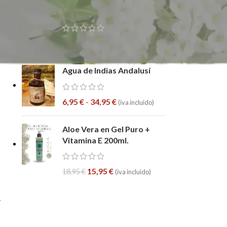
Contorno de Ojos 30ml.
38,95
€
43,95
€
(iva incluido)
Agua de Indias Andalusí
6,95
€
-
34,95
€
(iva incluido)
Aloe Vera en Gel Puro +
Vitamina E 200ml.
15,95
€
18,95
€
(iva incluido)
.