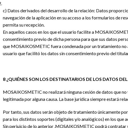
c) Datos derivados del desarrollo de la relación: Datos proporcio
navegación de la aplicación en su acceso a los formularios de re
permita su recepción.
En aquellos casos en los que el usuario facilite a MOSAIKOSMET
consentimiento previo de dicha persona para que sus datos pe
que MOSAIKOSMETIC fuera condenada por un tratamiento no autor
usuario que facilitó los datos sin consentimiento previo del titula
8 ¿QUIÉNES SON LOS DESTINATARIOS DE LOS DATOS DE
MOSAIKOSMETIC no realizará ninguna cesión de datos que no teng
legitimada por alguna causa. La base jurídica siempre estará rela
Por tanto, sus datos serán objeto de tratamiento únicamente 
para los distintos soportes (digitales y/o analógicos) en los que 
Sin perjuicio de lo anterior ,MOSAIKOSMETIC podrá contratar se