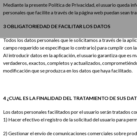
Mediante la presente Política de Privacidad, el usuario queda inf
personales que facilite a través de la página web puedan sean tr
3 OBLIGATORIEDAD DE FACILITAR LOS DATOS
Todos los datos personales que le solicitamos a través de la apli
campo requerido se especifique lo contrario) para cumplir con la
Al introducir datos en la aplicación, el usuario garantiza que es
verdaderos, exactos, completos y actualizados, comprometién
modificación que se produzca en los datos que haya facilitado.
4 ¿CUAL ES LA FINALIDAD DEL TRATAMIENTO DE SUS D
Los datos personales facilitados por el usuario serán tratados con
1) Hacer efectivo el registro de la solicitud del usuario para per
2) Gestionar el envío de comunicaciones comerciales sobre produ