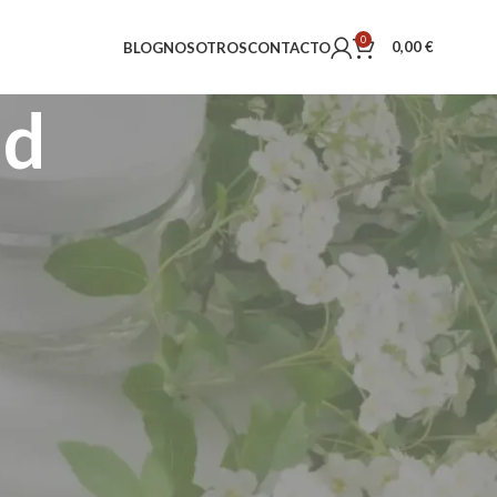
0
0,00
€
BLOG
NOSOTROS
CONTACTO
ad
CATEGORÍAS
Bienestar Corporal
Blog
Cosmética Natural
Perfumes
Uncategorized
PRODUCTOS DESTACADOS