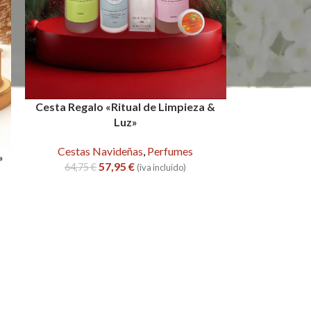
Cesta Regalo «Ritual de Limpieza &
Luz»
Cestas Navideñas
,
Perfumes
»
57,95
€
64,75
€
(iva incluido)