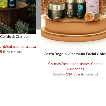
Cálido & Cítrico»
mbientador para casa
95
€
(iva incluido)
Cesta Regalo «Premium Facial Gold
Cremas faciales naturales
,
Cestas
Navideñas
114,95
€
126,75
€
(iva incluido)