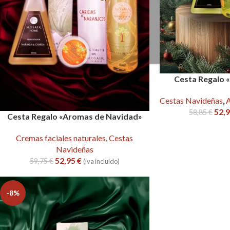
Cesta Regalo «
Cestas Navideñas
,
A
52,
58,85
€
Cesta Regalo «Aromas de Navidad»
Cremas faciales naturales
,
Cestas
Navideñas
52,95
€
59,75
€
(iva incluido)
-8%