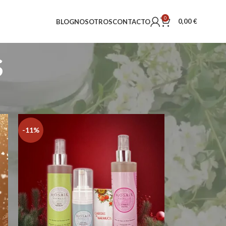
0
0,00
€
BLOG
NOSOTROS
CONTACTO
s
18
24
-11%