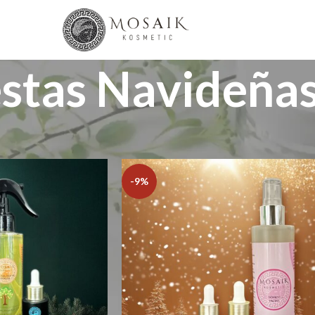
stas Navideña
Show
9
12
-9%