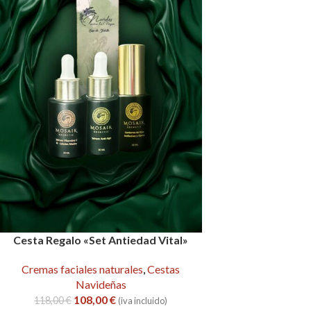
Cesta Regalo «Set Antiedad Vital»
Cremas faciales naturales
,
Cestas
Navideñas
108,00
€
118,00
€
(iva incluido)