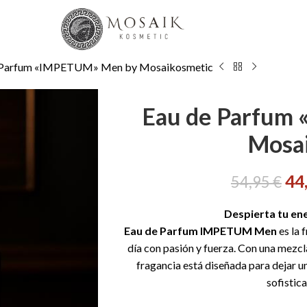
 Parfum «IMPETUM» Men by Mosaikosmetic
Eau de Parfum
Mosa
44
54,95
€
Despierta tu e
Eau de Parfum IMPETUM Men
es la 
día con pasión y fuerza. Con una mezc
fragancia está diseñada para dejar u
sofistic