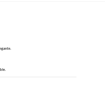
egante.
ble.