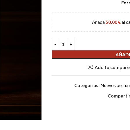
For
Añada
50,00
€
al c
AÑADI
Add to compare
Categorías:
Nuevos perfu
Compartir