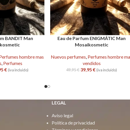
fum BANDIT Man
Eau de Parfum ENIGMÁTIC Man
kosmetic
Mosaikosmetic
Perfumes hombre mas
Nuevos perfumes
,
Perfumes hombre m
s
,
Perfumes
vendidos
95
€
39,95
€
49,95
€
(iva incluido)
(iva incluido)
LEGAL
Aviso legal
Política de privacidad
Términos y condiciones