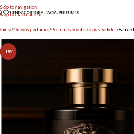
Skip to navigation
TIENDA
CORPORAL
FACIAL
PERFUMES
Skip to main content
Inicio
Nuevos perfumes
Perfumes hombre mas vendidos
Eau de
-18%