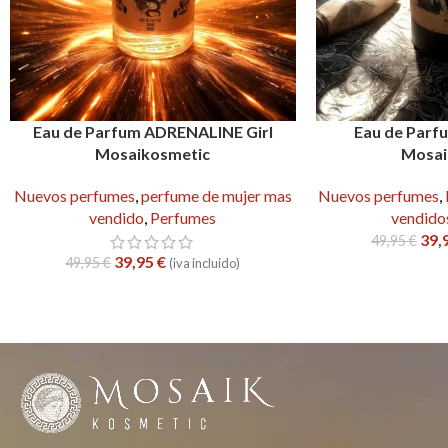
Eau de Parfum ADRENALINE Girl
Eau de Par
Mosaikosmetic
Mosai
Nuevos perfumes
,
perfume de mujer mas
Nuevos perfumes
,
vendido
,
Perfumes
vendido
39,
49,95
€
39,95
€
49,95
€
(iva incluido)