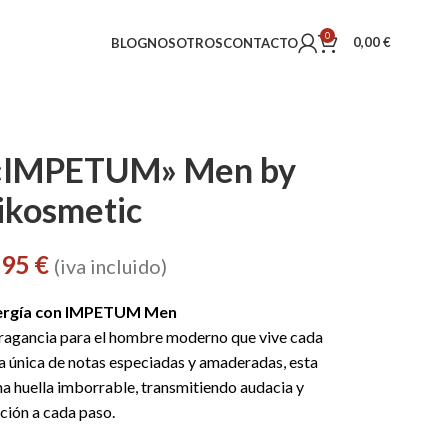
0
0,00
€
BLOG
NOSOTROS
CONTACTO
 «IMPETUM» Men by
ikosmetic
,95
€
(iva incluido)
nergía con IMPETUM Men
fragancia para el hombre moderno que vive cada
la única de notas especiadas y amaderadas, esta
na huella imborrable, transmitiendo audacia y
ación a cada paso.