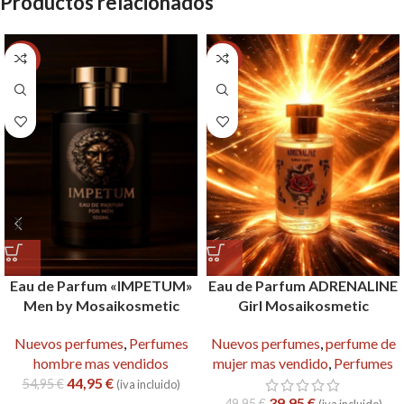
Productos relacionados
-18%
-20%
Eau de Parfum «IMPETUM»
Eau de Parfum ADRENALINE
Men by Mosaikosmetic
Girl Mosaikosmetic
Nuevos perfumes
,
Perfumes
Nuevos perfumes
,
perfume de
hombre mas vendidos
mujer mas vendido
,
Perfumes
44,95
€
54,95
€
(iva incluido)
39,95
€
49,95
€
(iva incluido)