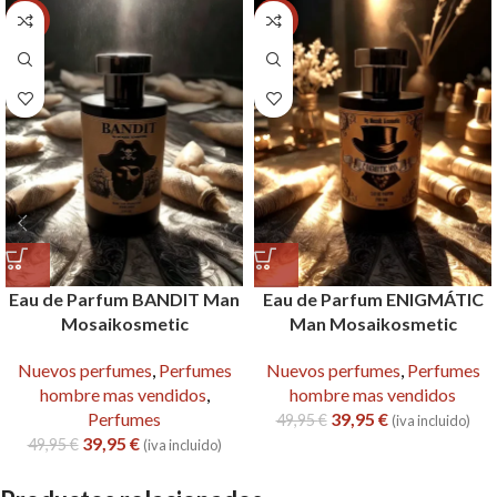
-20%
-20%
Eau de Parfum BANDIT Man
Eau de Parfum ENIGMÁTIC
Mosaikosmetic
Man Mosaikosmetic
Nuevos perfumes
,
Perfumes
Nuevos perfumes
,
Perfumes
hombre mas vendidos
,
hombre mas vendidos
Perfumes
39,95
€
49,95
€
(iva incluido)
39,95
€
49,95
€
(iva incluido)