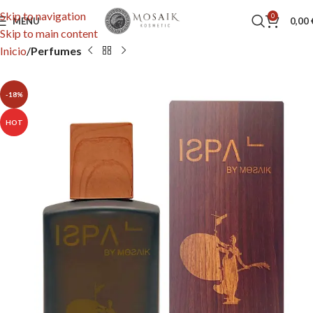
Skip to navigation
0
MENU
0,00
Skip to main content
Inicio
Perfumes
-18%
HOT