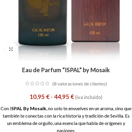
Click to enlarge
Eau de Parfum “ISPAL” by Mosaik
(
8
valoraciones de clientes)
10,95
€
-
44,95
€
(iva incluido)
Con I
SPAL By Mosaik
, no solo te envuelves en un aroma, sino que
también te conectas con la rica historia y tradición de Sevilla. Es
un emblema de orgullo, una esencia que habla de orígenes y
pasiones.