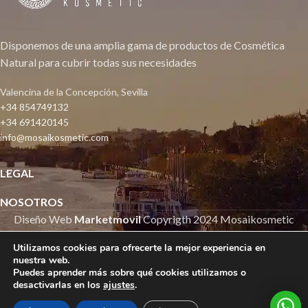
Disponemos de una amplia gama de productos de Cosmética
Natural para cubrir todas sus necesidades
Valencina de la Concepción, Sevilla
+34 854749132
+34 691420145
info@mosaikosmetic.com
LEGAL
NOSOTROS
Diseño Web
Marketmovil
Copyrigth
2024 Mosaikosmetic
Utilizamos cookies para ofrecerte la mejor experiencia en
nuestra web.
Puedes aprender más sobre qué cookies utilizamos o
Si tienes alguna sugerencia, no dudes en ponerte en contacto con nosotros.
desactivarlas en los
ajustes
.
0