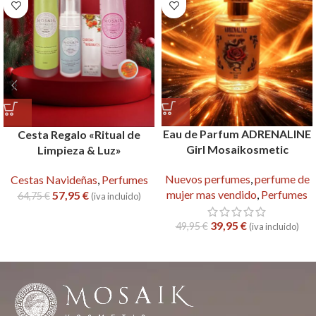
Eau de Parfum ADRENALINE
Cesta Regalo «Ritual de
Girl Mosaikosmetic
Limpieza & Luz»
Nuevos perfumes
,
perfume de
Cestas Navideñas
,
Perfumes
mujer mas vendido
,
Perfumes
57,95
€
64,75
€
(iva incluido)
39,95
€
49,95
€
(iva incluido)