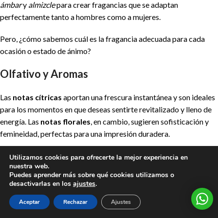
ámbar
y
almizcle
para crear fragancias que se adaptan
perfectamente tanto a hombres como a mujeres.
Pero, ¿cómo sabemos cuál es la fragancia adecuada para cada
ocasión o estado de ánimo?
Olfativo y Aromas
Las
notas cítricas
aportan una frescura instantánea y son ideales
para los momentos en que deseas sentirte revitalizado y lleno de
energía. Las
notas florales
, en cambio, sugieren sofisticación y
femineidad, perfectas para una impresión duradera.
Los
aromas frutales
tienden a ser juguetones y dulces, siempre
Utilizamos cookies para ofrecerte la mejor experiencia en
nuestra web.
una opción divertida.
Puedes aprender más sobre qué cookies utilizamos o
desactivarlas en los
ajustes
.
Por otro lado, el
ámbar
y el
almizcle
ofrecen una base cálida y
0
profunda a los perfumes, aportando un aire de misterio y
Aceptar
Rechazar
Ajustes
Tienda
Sidebar
Wishlist
Carrito
Mi cuenta
sensualidad. Estas notas de fondo son las que perduran más