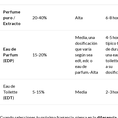
Perfume
puro
/
20-40%
Alta
6-8 ho
Extracto
Media, una
4-5 ho
dosificación
típico
Eau de
que varía
de dur
Parfum
15-20%
según sea
una ea
(
EDP
)
edt, edc o
toilet
eau de
a su
parfum.-Alta
dosific
Eau de
Toilette
5-15%
Media
2-3 ho
(
EDT
)
Cuando selecciones tu próxima fragancia, piensa en la
diferencia