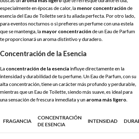
buscas un
aroma más ligero
que te refresque durante el día,
especialmente en épocas de calor, la
menor concentración
de
esencia del Eau de Toilette será tu aliada perfecta. Por otro lado,
para eventos nocturnos o si prefieres un perfume con una estela
que se mantenga, la
mayor concentración
de un Eau de Parfum
te proporcionará un aroma distintivo y duradero.
Concentración de la Esencia
La
concentración de la esencia
influye directamente en la
intensidad y durabilidad de tu perfume. Un Eau de Parfum, con su
alta concentración, tiene un carácter más profundo y perdurable,
mientras que un Eau de Toilette, siendo más suave, es ideal para
una sensación de frescura inmediata y un
aroma más ligero
.
CONCENTRACIÓN
FRAGANCIA
INTENSIDAD
DURA
DE ESENCIA