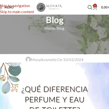
Skip to navigation
0
MENU
0,00
Skip to main content
Blog
Home
Blog
BLOG
¿Cuál es la Diferencia Perfume y
Eau de Toilette?
Mosaikosmetic
On 10/03/2024