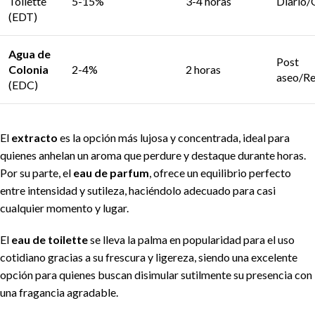
Toilette
5-15%
3-4 horas
Diario/
(EDT)
Agua de
Post
Colonia
2-4%
2 horas
aseo/Re
(EDC)
El
extracto
es la opción más lujosa y concentrada, ideal para
quienes anhelan un aroma que perdure y destaque durante horas.
Por su parte, el
eau de parfum
, ofrece un equilibrio perfecto
entre intensidad y sutileza, haciéndolo adecuado para casi
cualquier momento y lugar.
El
eau de toilette
se lleva la palma en popularidad para el uso
cotidiano gracias a su frescura y ligereza, siendo una excelente
opción para quienes buscan disimular sutilmente su presencia con
una fragancia agradable.