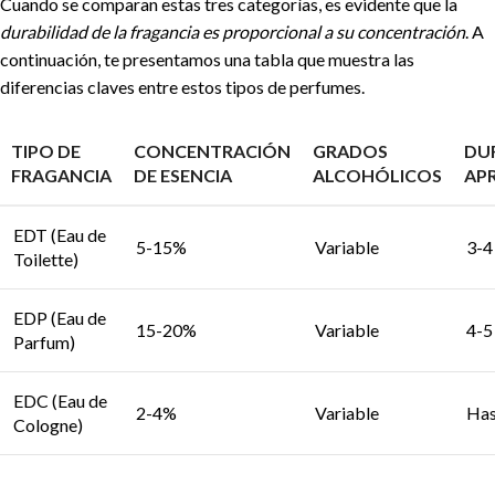
Cuando se comparan estas tres categorías, es evidente que la
durabilidad de la fragancia es proporcional a su concentración
. A
continuación, te presentamos una tabla que muestra las
diferencias claves entre estos tipos de perfumes.
TIPO DE
CONCENTRACIÓN
GRADOS
DU
FRAGANCIA
DE ESENCIA
ALCOHÓLICOS
AP
EDT (Eau de
5-15%
Variable
3-4
Toilette)
EDP (Eau de
15-20%
Variable
4-5
Parfum)
EDC (Eau de
2-4%
Variable
Has
Cologne)