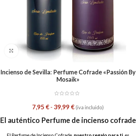
Click to enlarge
Incienso de Sevilla: Perfume Cofrade «Passión By
Mosaik»
7,95
€
-
39,99
€
(iva incluido)
El auténtico Perfume de incienso cofrade
El Perfume de Incienso Cofrade,
nuestro regalo para ti
, es