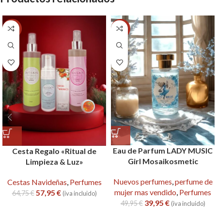
-11%
-20%
Eau de Parfum LADY MUSIC
Cesta Regalo «Ritual de
Girl Mosaikosmetic
Limpieza & Luz»
Nuevos perfumes
,
perfume de
Cestas Navideñas
,
Perfumes
mujer mas vendido
,
Perfumes
57,95
€
64,75
€
(iva incluido)
39,95
€
49,95
€
(iva incluido)