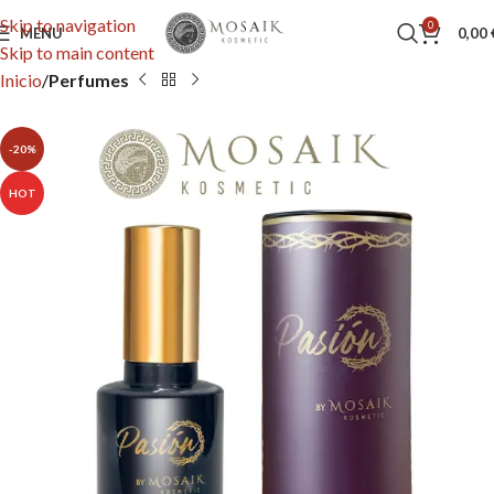
Skip to navigation
0
MENU
0,00
Skip to main content
Inicio
Perfumes
-20%
HOT