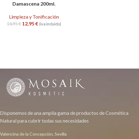
Damascena 200ml.
Limpieza y Tonificación
12,95
€
14,95
€
(iva incluido)
Disponemos de una amplia gama de productos de Cosmética
Natural para cubrir todas sus necesidades
Valencina de la Concepción, Sevilla