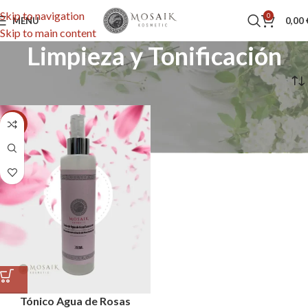
Skip to navigation
0
MENU
0,00
Skip to main content
Limpieza y Tonificación
Inicio
Limpieza y Tonificación
-13%
Tónico Agua de Rosas