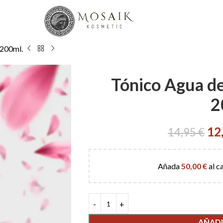
 200ml.
Tónico Agua d
2
12
14,95
€
Añada
50,00
€
al c
AÑADI