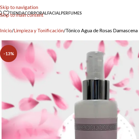
Skip to navigation
TIENDA
CORPORAL
FACIAL
PERFUMES
Skip to main content
Inicio
Limpieza y Tonificación
Tónico Agua de Rosas Damascena
-13%