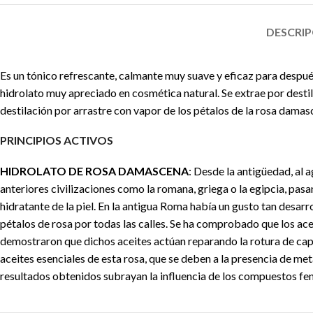
DESCRI
Es un tónico refrescante, calmante muy suave y eficaz para después
hidrolato muy apreciado en cosmética natural. Se extrae por destila
destilación por arrastre con vapor de los pétalos de la rosa damasc
PRINCIPIOS ACTIVOS
HIDROLATO DE ROSA DAMASCENA
: Desde la antigüedad, al 
anteriores civilizaciones como la romana, griega o la egipcia, pa
hidratante de la piel. En la antigua Roma había un gusto tan desarr
pétalos de rosa por todas las calles. Se ha comprobado que los acei
demostraron que dichos aceites actúan reparando la rotura de capi
aceites esenciales de esta rosa, que se deben a la presencia de met
resultados obtenidos subrayan la influencia de los compuestos fen