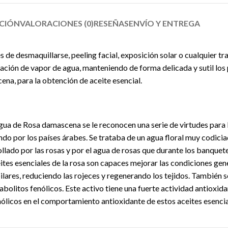
PCIÓN
VALORACIONES (0)
RESEÑAS
ENVÍO Y ENTREGA
 de desmaquillarse, peeling facial, exposición solar o cualquier tr
ción de vapor de agua, manteniendo de forma delicada y sutil los pr
ena, para la obtención de aceite esencial.
agua de Rosa damascena se le reconocen una serie de virtudes para l
sando por los países árabes. Se trataba de un agua floral muy codi
ollado por las rosas y por el agua de rosas que durante los banquet
tes esenciales de la rosa son capaces mejorar las condiciones gener
lares, reduciendo las rojeces y regenerando los tejidos. También s
abolitos fenólicos. Este activo tiene una fuerte actividad antioxid
ólicos en el comportamiento antioxidante de estos aceites esencia