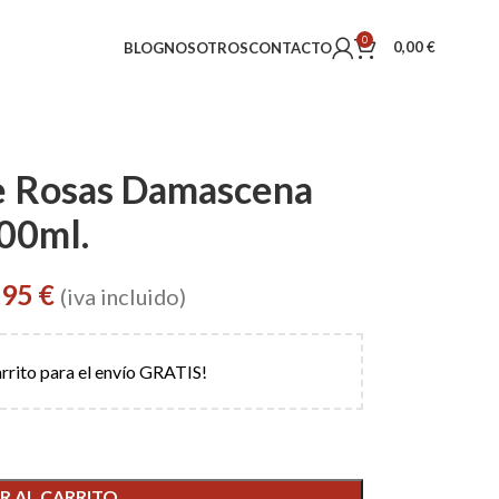
0
0,00
€
BLOG
NOSOTROS
CONTACTO
e Rosas Damascena
00ml.
,95
€
(iva incluido)
arrito para el envío GRATIS!
R AL CARRITO